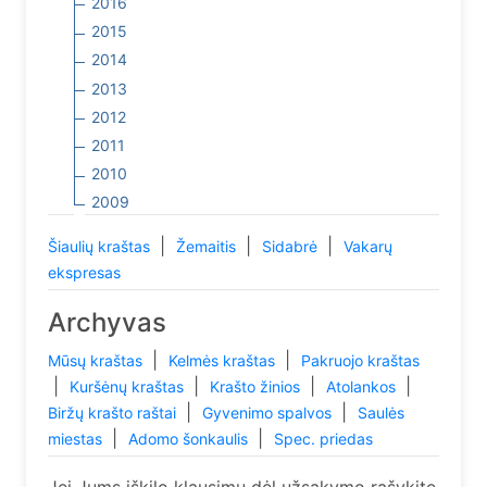
2016
2015
2014
2013
2012
2011
2010
2009
|
|
|
Šiaulių kraštas
Žemaitis
Sidabrė
Vakarų
ekspresas
Archyvas
|
|
Mūsų kraštas
Kelmės kraštas
Pakruojo kraštas
|
|
|
|
Kuršėnų kraštas
Krašto žinios
Atolankos
|
|
Biržų krašto raštai
Gyvenimo spalvos
Saulės
|
|
miestas
Adomo šonkaulis
Spec. priedas
Jei Jums iškilo klausimų dėl užsakymo rašykite