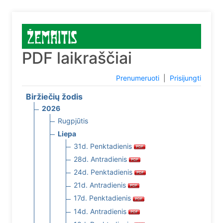
PDF laikraščiai
Prenumeruoti
|
Prisijungti
Biržiečių žodis
2026
Rugpjūtis
Liepa
31d. Penktadienis
28d. Antradienis
24d. Penktadienis
21d. Antradienis
17d. Penktadienis
14d. Antradienis