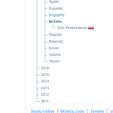
Spalis
Rugsėjis
Rugpjūtis
Birželis
30d. Penktadienis
Gegužė
Balandis
Kovas
Vasaris
Sausis
2016
2015
2014
2013
2012
2011
|
|
|
Šiaulių kraštas
Biržiečių žodis
Žemaitis
S