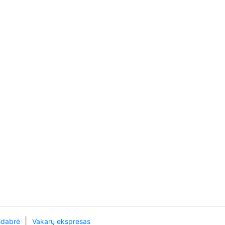
|
idabrė
Vakarų ekspresas