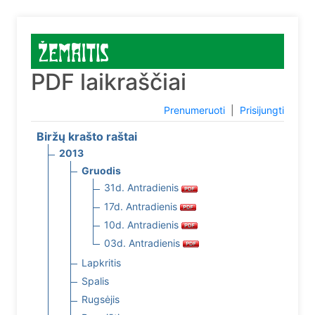
PDF laikraščiai
Prenumeruoti
|
Prisijungti
Biržų krašto raštai
2013
Gruodis
31d. Antradienis
17d. Antradienis
10d. Antradienis
03d. Antradienis
Lapkritis
Spalis
Rugsėjis