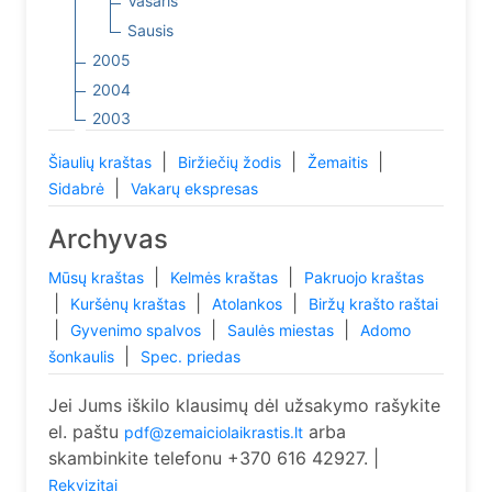
Vasaris
Sausis
2005
2004
2003
|
|
|
Šiaulių kraštas
Biržiečių žodis
Žemaitis
|
Sidabrė
Vakarų ekspresas
Archyvas
|
|
Mūsų kraštas
Kelmės kraštas
Pakruojo kraštas
|
|
|
Kuršėnų kraštas
Atolankos
Biržų krašto raštai
|
|
|
Gyvenimo spalvos
Saulės miestas
Adomo
|
šonkaulis
Spec. priedas
Jei Jums iškilo klausimų dėl užsakymo rašykite
el. paštu
arba
pdf@zemaiciolaikrastis.lt
skambinkite telefonu +370 616 42927. |
Rekvizitai