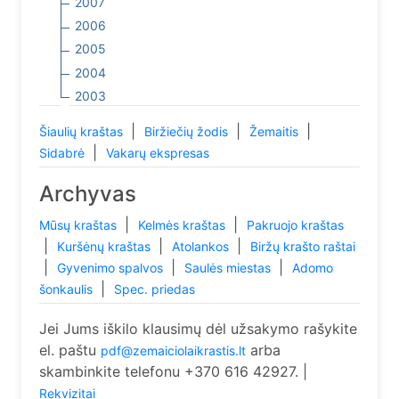
2007
2006
2005
2004
2003
|
|
|
Šiaulių kraštas
Biržiečių žodis
Žemaitis
|
Sidabrė
Vakarų ekspresas
Archyvas
|
|
Mūsų kraštas
Kelmės kraštas
Pakruojo kraštas
|
|
|
Kuršėnų kraštas
Atolankos
Biržų krašto raštai
|
|
|
Gyvenimo spalvos
Saulės miestas
Adomo
|
šonkaulis
Spec. priedas
Jei Jums iškilo klausimų dėl užsakymo rašykite
el. paštu
arba
pdf@zemaiciolaikrastis.lt
skambinkite telefonu +370 616 42927. |
Rekvizitai