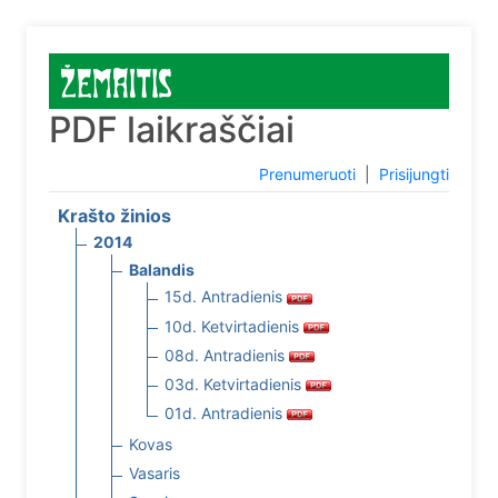
PDF laikraščiai
Prenumeruoti
|
Prisijungti
Krašto žinios
2014
Balandis
15d. Antradienis
10d. Ketvirtadienis
08d. Antradienis
03d. Ketvirtadienis
01d. Antradienis
Kovas
Vasaris