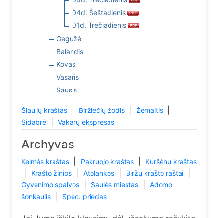
04d. Šeštadienis
01d. Trečiadienis
Gegužė
Balandis
Kovas
Vasaris
Sausis
|
|
|
Šiaulių kraštas
Biržiečių žodis
Žemaitis
|
Sidabrė
Vakarų ekspresas
Archyvas
|
|
Kelmės kraštas
Pakruojo kraštas
Kuršėnų kraštas
|
|
|
|
Krašto žinios
Atolankos
Biržų krašto raštai
|
|
Gyvenimo spalvos
Saulės miestas
Adomo
|
šonkaulis
Spec. priedas
Jei Jums iškilo klausimų dėl užsakymo rašykite