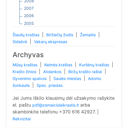
2008
2007
2006
2005
|
|
|
Šiaulių kraštas
Biržiečių žodis
Žemaitis
|
Sidabrė
Vakarų ekspresas
Archyvas
|
|
|
Mūsų kraštas
Kelmės kraštas
Kuršėnų kraštas
|
|
|
Krašto žinios
Atolankos
Biržų krašto raštai
|
|
Gyvenimo spalvos
Saulės miestas
Adomo
|
šonkaulis
Spec. priedas
Jei Jums iškilo klausimų dėl užsakymo rašykite
el. paštu
arba
pdf@zemaiciolaikrastis.lt
skambinkite telefonu +370 616 42927. |
Rekvizitai