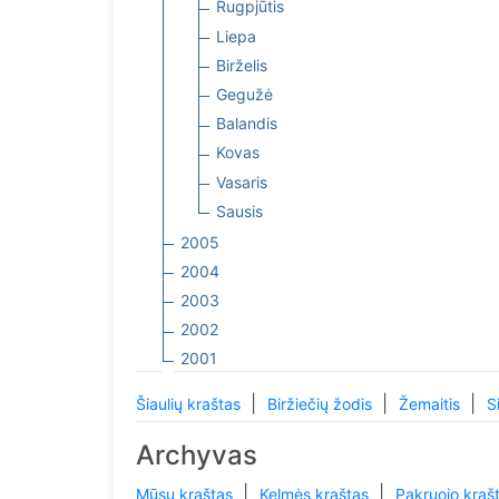
Rugpjūtis
Liepa
Birželis
Gegužė
Balandis
Kovas
Vasaris
Sausis
2005
2004
2003
2002
2001
|
|
|
Šiaulių kraštas
Biržiečių žodis
Žemaitis
S
Archyvas
|
|
Mūsų kraštas
Kelmės kraštas
Pakruojo kraš