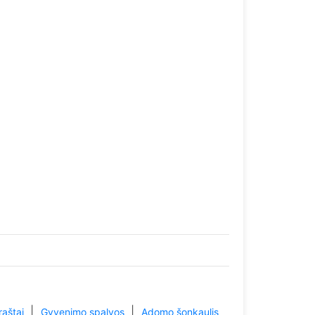
|
|
raštai
Gyvenimo spalvos
Adomo šonkaulis