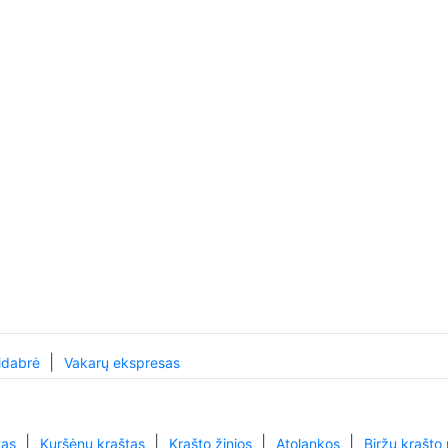
|
idabrė
Vakarų ekspresas
|
|
|
|
tas
Kuršėnų kraštas
Krašto žinios
Atolankos
Biržų krašto 