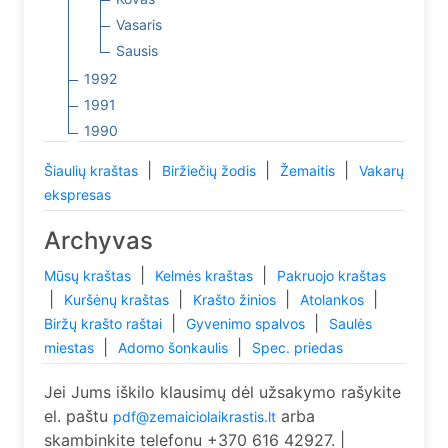
Vasaris
Sausis
1992
1991
1990
|
|
|
Šiaulių kraštas
Biržiečių žodis
Žemaitis
Vakarų
ekspresas
Archyvas
|
|
Mūsų kraštas
Kelmės kraštas
Pakruojo kraštas
|
|
|
|
Kuršėnų kraštas
Krašto žinios
Atolankos
|
|
Biržų krašto raštai
Gyvenimo spalvos
Saulės
|
|
miestas
Adomo šonkaulis
Spec. priedas
Jei Jums iškilo klausimų dėl užsakymo rašykite
el. paštu
arba
pdf@zemaiciolaikrastis.lt
skambinkite telefonu +370 616 42927. |