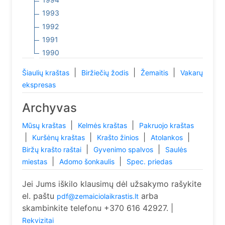
1993
1992
1991
1990
|
|
|
Šiaulių kraštas
Biržiečių žodis
Žemaitis
Vakarų
ekspresas
Archyvas
|
|
Mūsų kraštas
Kelmės kraštas
Pakruojo kraštas
|
|
|
|
Kuršėnų kraštas
Krašto žinios
Atolankos
|
|
Biržų krašto raštai
Gyvenimo spalvos
Saulės
|
|
miestas
Adomo šonkaulis
Spec. priedas
Jei Jums iškilo klausimų dėl užsakymo rašykite
el. paštu
arba
pdf@zemaiciolaikrastis.lt
skambinkite telefonu +370 616 42927. |
Rekvizitai