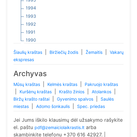
1994
1993
1992
1991
1990
|
|
|
Šiaulių kraštas
Biržiečių žodis
Žemaitis
Vakarų
ekspresas
Archyvas
|
|
Mūsų kraštas
Kelmės kraštas
Pakruojo kraštas
|
|
|
|
Kuršėnų kraštas
Krašto žinios
Atolankos
|
|
Biržų krašto raštai
Gyvenimo spalvos
Saulės
|
|
miestas
Adomo šonkaulis
Spec. priedas
Jei Jums iškilo klausimų dėl užsakymo rašykite
el. paštu
arba
pdf@zemaiciolaikrastis.lt
skambinkite telefonu +370 616 42927. |