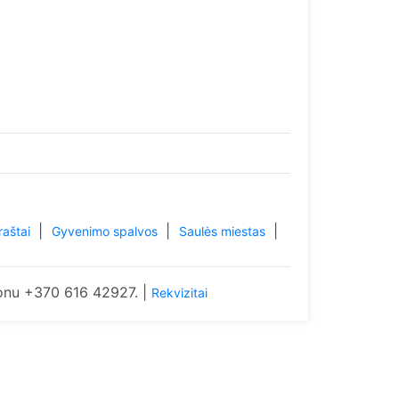
|
|
|
raštai
Gyvenimo spalvos
Saulės miestas
onu +370 616 42927. |
Rekvizitai