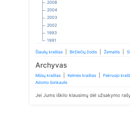
2008
2004
2003
2002
1993
1991
|
|
|
Šiaulių kraštas
Biržiečių žodis
Žemaitis
S
Archyvas
|
|
Mūsų kraštas
Kelmės kraštas
Pakruojo kraš
Adomo šonkaulis
Jei Jums iškilo klausimų dėl užsakymo rašy