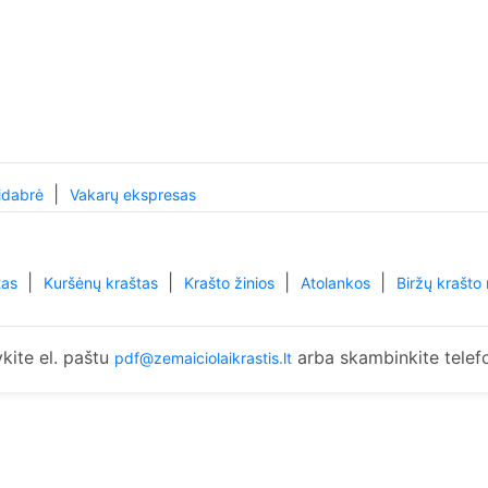
|
idabrė
Vakarų ekspresas
|
|
|
|
tas
Kuršėnų kraštas
Krašto žinios
Atolankos
Biržų krašto 
kite el. paštu
arba skambinkite telef
pdf@zemaiciolaikrastis.lt