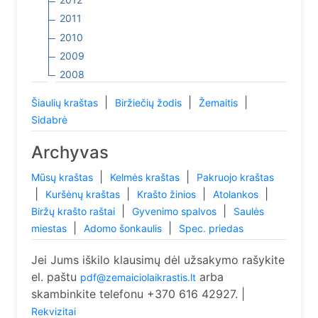
2011
2010
2009
2008
|
|
|
Šiaulių kraštas
Biržiečių žodis
Žemaitis
Sidabrė
Archyvas
|
|
Mūsų kraštas
Kelmės kraštas
Pakruojo kraštas
|
|
|
|
Kuršėnų kraštas
Krašto žinios
Atolankos
|
|
Biržų krašto raštai
Gyvenimo spalvos
Saulės
|
|
miestas
Adomo šonkaulis
Spec. priedas
Jei Jums iškilo klausimų dėl užsakymo rašykite
el. paštu
arba
pdf@zemaiciolaikrastis.lt
skambinkite telefonu +370 616 42927. |
Rekvizitai