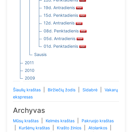
19d. Antradienis
15d. Penktadienis
12d. Antradienis
08d. Penktadienis
05d. Antradienis
01d. Penktadienis
Sausis
2011
2010
2009
|
|
|
Šiaulių kraštas
Biržiečių žodis
Sidabrė
Vakarų
ekspresas
Archyvas
|
|
Mūsų kraštas
Kelmės kraštas
Pakruojo kraštas
|
|
|
|
Kuršėnų kraštas
Krašto žinios
Atolankos