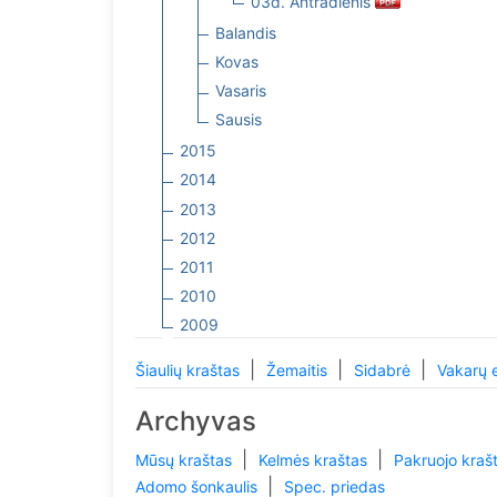
03d. Antradienis
Balandis
Kovas
Vasaris
Sausis
2015
2014
2013
2012
2011
2010
2009
|
|
|
Šiaulių kraštas
Žemaitis
Sidabrė
Vakarų 
Archyvas
|
|
Mūsų kraštas
Kelmės kraštas
Pakruojo kraš
|
Adomo šonkaulis
Spec. priedas