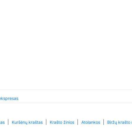
ekspresas
|
|
|
|
tas
Kuršėnų kraštas
Krašto žinios
Atolankos
Biržų krašto 