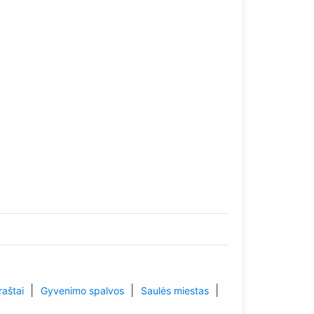
|
|
|
raštai
Gyvenimo spalvos
Saulės miestas