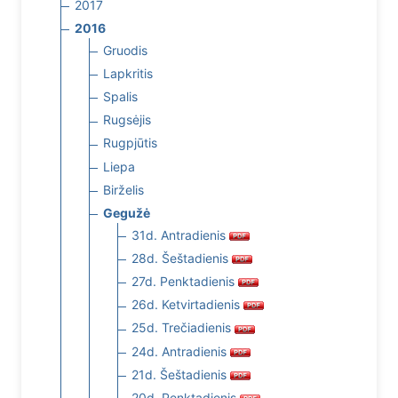
2017
2016
Gruodis
Lapkritis
Spalis
Rugsėjis
Rugpjūtis
Liepa
Birželis
Gegužė
31d. Antradienis
28d. Šeštadienis
27d. Penktadienis
26d. Ketvirtadienis
25d. Trečiadienis
24d. Antradienis
21d. Šeštadienis
20d. Penktadienis