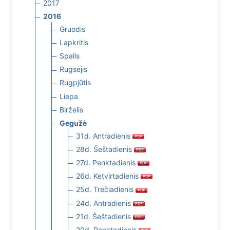
2017
2016
Gruodis
Lapkritis
Spalis
Rugsėjis
Rugpjūtis
Liepa
Birželis
Gegužė
31d. Antradienis
28d. Šeštadienis
27d. Penktadienis
26d. Ketvirtadienis
25d. Trečiadienis
24d. Antradienis
21d. Šeštadienis
20d. Penktadienis