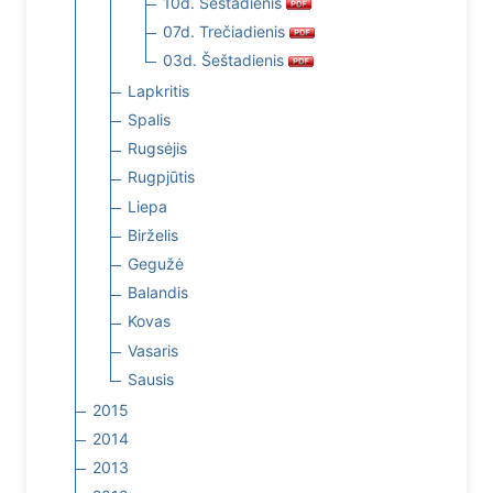
10d. Šeštadienis
07d. Trečiadienis
03d. Šeštadienis
Lapkritis
Spalis
Rugsėjis
Rugpjūtis
Liepa
Birželis
Gegužė
Balandis
Kovas
Vasaris
Sausis
2015
2014
2013