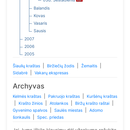
Balandis
Kovas
Vasaris
Sausis
2007
2006
2005
|
|
|
Šiaulių kraštas
Biržiečių žodis
Žemaitis
|
Sidabrė
Vakarų ekspresas
Archyvas
|
|
Kelmės kraštas
Pakruojo kraštas
Kuršėnų kraštas
|
|
|
|
Krašto žinios
Atolankos
Biržų krašto raštai
|
|
Gyvenimo spalvos
Saulės miestas
Adomo
|
šonkaulis
Spec. priedas
Jei Jums iškilo klausimų dėl užsakymo rašykite